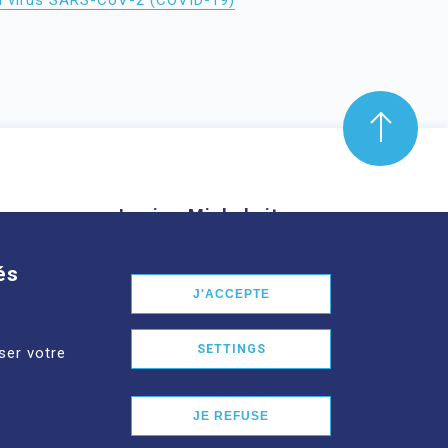
 du virus SARS-CoV-2 (COVID-19)
Louise-Michel site
mond Aubrac,
61 route de Châteaugay, 63118
és
nd
Cébazat
J'ACCEPTE
See more
SETTINGS
ser votre
JE REFUSE