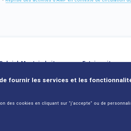
-
Reprise des activités d’AMP en contexte de circulation
Cookies
Gabriel-Montpied site
Estaing site
58 rue Montalembert, 63000
1 place Lucie et Ray
de fournir les services et les fonctionnalit
Clermont-Ferrand
63100 Clermont-Ferra
See more
See more
tion des cookies en cliquant sur "j'accepte" ou de personnali