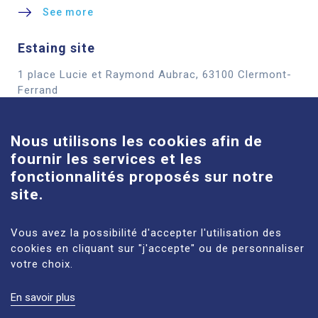
See more
Estaing site
1 place Lucie et Raymond Aubrac, 63100 Clermont-
Cookies
Ferrand
See more
Nous utilisons les cookies afin de
fournir les services et les
Louise-Michel site
fonctionnalités proposés sur notre
61 route de Châteaugay, 63118 Cébazat
site.
See more
Vous avez la possibilité d'accepter l'utilisation des
cookies en cliquant sur "j'accepte" ou de personnaliser
votre choix.
En savoir plus
LEGAL NOTICES
SITE MAP