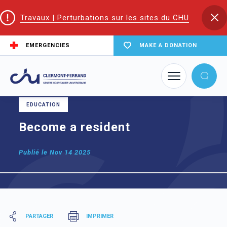
Travaux | Perturbations sur les sites du CHU
EMERGENCIES
MAKE A DONATION
Home
Become a resident
EDUCATION
Become a resident
Publié le
Nov 14 2025
PARTAGER
IMPRIMER