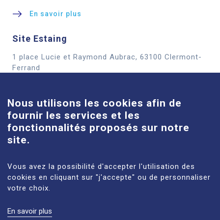
En savoir plus
Site Estaing
1 place Lucie et Raymond Aubrac, 63100 Clermont-
Cookies
Ferrand
En savoir plus
Nous utilisons les cookies afin de
fournir les services et les
Site Louise-Michel
fonctionnalités proposés sur notre
61 route de Châteaugay, 63118 Cébazat
site.
En savoir plus
Vous avez la possibilité d'accepter l'utilisation des
cookies en cliquant sur "j'accepte" ou de personnaliser
votre choix.
En savoir plus
MENTIONS LÉGALES