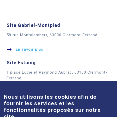
Site Gabriel-Montpied
58 rue Montalembert, 63000 Clermont-Ferrand
En savoir plus
Site Estaing
1 place Lucie et Raymond Aubrac, 63100 Clermont-
Cookies
Ferrand
En savoir plus
Nous utilisons les cookies afin de
fournir les services et les
Site Louise-Michel
fonctionnalités proposés sur notre
61 route de Châteaugay, 63118 Cébazat
site.