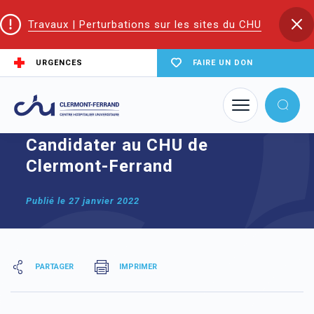
Travaux | Perturbations sur les sites du CHU
URGENCES
FAIRE UN DON
Accueil
Candidater au CHU de Clermont-Ferrand
Candidater au CHU de
Clermont-Ferrand
Publié le
27 janvier 2022
PARTAGER
IMPRIMER