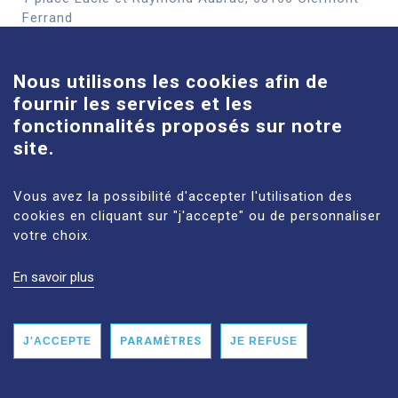
Cookies
Ferrand
En savoir plus
Nous utilisons les cookies afin de
fournir les services et les
Site Louise-Michel
fonctionnalités proposés sur notre
61 route de Châteaugay, 63118 Cébazat
site.
En savoir plus
Vous avez la possibilité d'accepter l'utilisation des
cookies en cliquant sur "j'accepte" ou de personnaliser
votre choix.
En savoir plus
MENTIONS LÉGALES
PLAN DU SITE
DONNÉES PERSONNELLES
ACCESSIBILITÉ : NON CONFORME
J'ACCEPTE
PARAMÈTRES
JE REFUSE
© 2026 CHU CLERMONT-FERRAND TOUS DROITS RÉSERVÉS