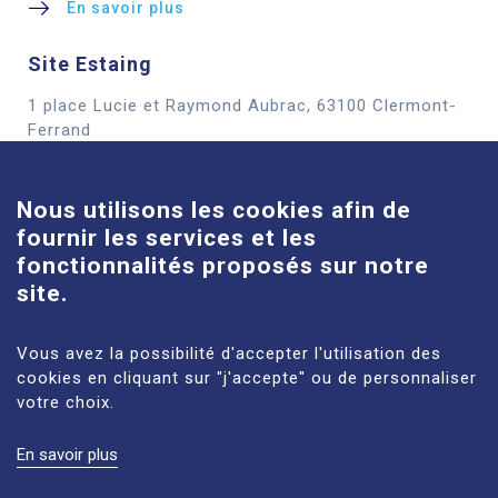
En savoir plus
Site Estaing
1 place Lucie et Raymond Aubrac, 63100 Clermont-
Cookies
Ferrand
En savoir plus
Nous utilisons les cookies afin de
fournir les services et les
Site Louise-Michel
fonctionnalités proposés sur notre
61 route de Châteaugay, 63118 Cébazat
site.
En savoir plus
Vous avez la possibilité d'accepter l'utilisation des
cookies en cliquant sur "j'accepte" ou de personnaliser
votre choix.
En savoir plus
MENTIONS LÉGALES
PLAN DU SITE