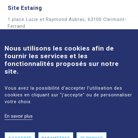
Site Estaing
1 place Lucie et Raymond Aubrac, 63100 Clermont-
Cookies
Ferrand
En savoir plus
Nous utilisons les cookies afin de
fournir les services et les
Site Louise-Michel
fonctionnalités proposés sur notre
61 route de Châteaugay, 63118 Cébazat
site.
En savoir plus
Vous avez la possibilité d'accepter l'utilisation des
cookies en cliquant sur "j'accepte" ou de personnaliser
votre choix.
En savoir plus
MENTIONS LÉGALES
PLAN DU SITE
DONNÉES PERSONNELLES
ACCESSIBILITÉ : NON CONFORME