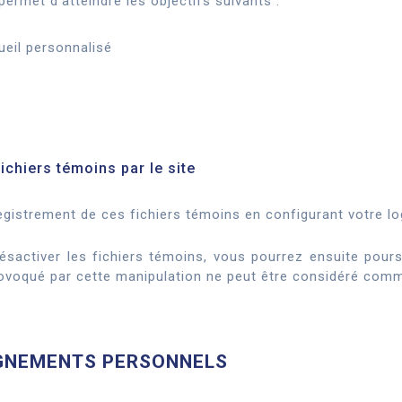
permet d'atteindre les objectifs suivants :
ueil personnalisé
fichiers témoins par le site
istrement de ces fichiers témoins en configurant votre log
activer les fichiers témoins, vous pourrez ensuite poursui
ovoqué par cette manipulation ne peut être considéré comme
IGNEMENTS PERSONNELS