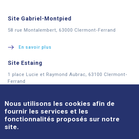
Site Gabriel-Montpied
58 rue Montalembert, 63000 Clermont-Ferrand
En savoir plus
Site Estaing
1 place Lucie et Raymond Aubrac, 63100 Clermont-
Cookies
Ferrand
En savoir plus
Nous utilisons les cookies afin de
fournir les services et les
Site Louise-Michel
fonctionnalités proposés sur notre
61 route de Châteaugay, 63118 Cébazat
site.