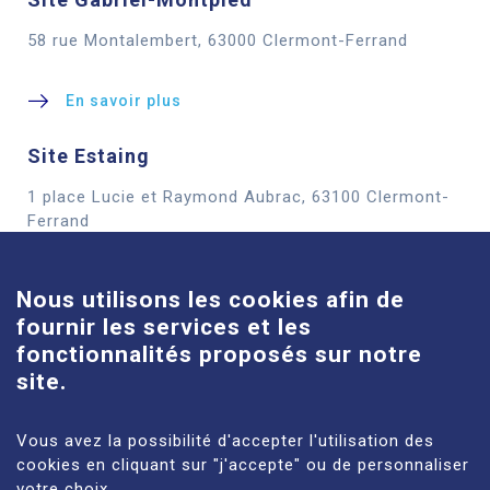
58 rue Montalembert, 63000 Clermont-Ferrand
En savoir plus
Site Estaing
1 place Lucie et Raymond Aubrac, 63100 Clermont-
Cookies
Ferrand
En savoir plus
Nous utilisons les cookies afin de
fournir les services et les
Site Louise-Michel
fonctionnalités proposés sur notre
61 route de Châteaugay, 63118 Cébazat
site.
En savoir plus
Vous avez la possibilité d'accepter l'utilisation des
cookies en cliquant sur "j'accepte" ou de personnaliser
votre choix.