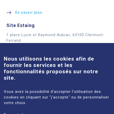
En savoir plus
Site Estaing
1 place Lucie et Raymond Aubrac, 63100 Clermont-
Cookies
Ferrand
En savoir plus
Nous utilisons les cookies afin de
fournir les services et les
Site Louise-Michel
fonctionnalités proposés sur notre
61 route de Châteaugay, 63118 Cébazat
site.
En savoir plus
Vous avez la possibilité d'accepter l'utilisation des
cookies en cliquant sur "j'accepte" ou de personnaliser
votre choix.