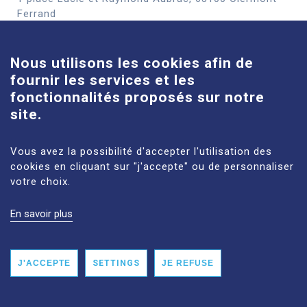
Cookies
Ferrand
See more
Nous utilisons les cookies afin de
fournir les services et les
Louise-Michel site
fonctionnalités proposés sur notre
61 route de Châteaugay, 63118 Cébazat
site.
See more
Vous avez la possibilité d'accepter l'utilisation des
cookies en cliquant sur "j'accepte" ou de personnaliser
votre choix.
En savoir plus
LEGAL NOTICES
SITE MAP
PERSONAL DATA
ACCESSIBILITY: NON‑COMPLIANT
J'ACCEPTE
SETTINGS
JE REFUSE
©2025 CHU CLERMONT-FERRAND ALL RIGHTS RESERVED