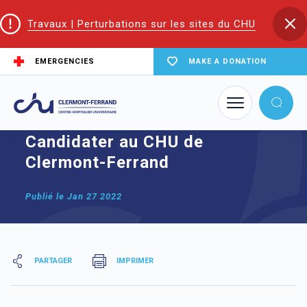
Travaux | Perturbations sur les sites du CHU
EMERGENCIES
MAKE A DONATION
Home
node
Candidater au CHU de Clermont-Ferrand
Candidater au CHU de
Clermont-Ferrand
Publié le
Jan 27 2022
PARTAGER
IMPRIMER