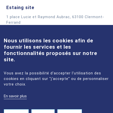
Estaing site
1 place Lucie et Raymond Aubrac, 63100 Clermont-
Cookies
Ferrand
See more
Nous utilisons les cookies afin de
fournir les services et les
Louise-Michel site
fonctionnalités proposés sur notre
61 route de Châteaugay, 63118 Cébazat
site.
See more
Vous avez la possibilité d'accepter l'utilisation des
cookies en cliquant sur "j'accepte" ou de personnaliser
votre choix.
En savoir plus
LEGAL NOTICES
SITE MAP
PERSONAL DATA