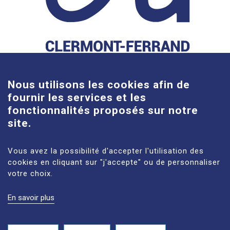
Cookies
Nous utilisons les cookies afin de
fournir les services et les
fonctionnalités proposés sur notre
site.
Gabriel-Montpied site
58 rue Montalembert, 63000 Clermont-Ferrand
Vous avez la possibilité d'accepter l'utilisation des
cookies en cliquant sur "j'accepte" ou de personnaliser
See more
votre choix.
Estaing site
En savoir plus
1 place Lucie et Raymond Aubrac, 63100 Clermont-
Ferrand