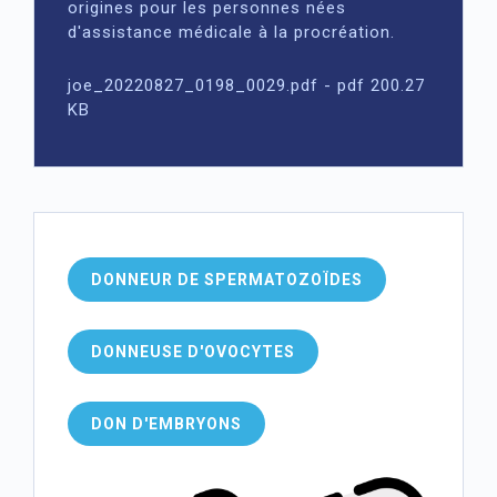
origines pour les personnes nées
d'assistance médicale à la procréation.
joe_20220827_0198_0029.pdf - pdf 200.27
KB
DONNEUR DE SPERMATOZOÏDES
DONNEUSE D'OVOCYTES
DON D'EMBRYONS