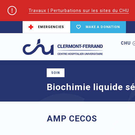
Travaux | Perturbations sur les sites du CHU
EMERGENCIES
MAKE A DONATION
CHU
Home
node
Biochimie liquide séminal
SOIN
Biochimie liquide s
AMP CECOS