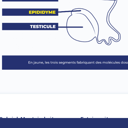
Cookies
Gabriel-Montpied site
Estaing site