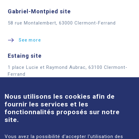
Gabriel-Montpied site
58 rue Montalembert, 63000 Clermont-Ferrand
See more
Estaing site
1 place Lucie et Raymond Aubrac, 63100 Clermont-
Cookies
Ferrand
See more
Nous utilisons les cookies afin de
fournir les services et les
Louise-Michel site
fonctionnalités proposés sur notre
61 route de Châteaugay, 63118 Cébazat
site.
See more
Vous avez la possibilité d'accepter l'utilisation des