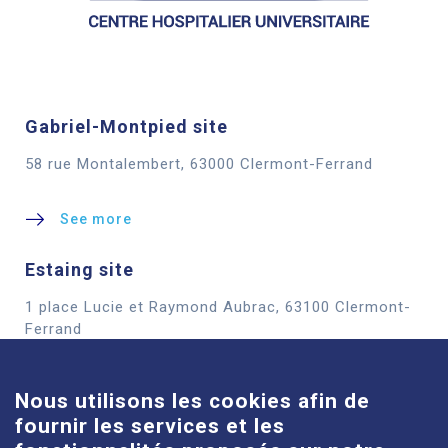
Gabriel-Montpied site
58 rue Montalembert, 63000 Clermont-Ferrand
See more
Estaing site
1 place Lucie et Raymond Aubrac, 63100 Clermont-
Cookies
Ferrand
See more
Nous utilisons les cookies afin de
fournir les services et les
Louise-Michel site