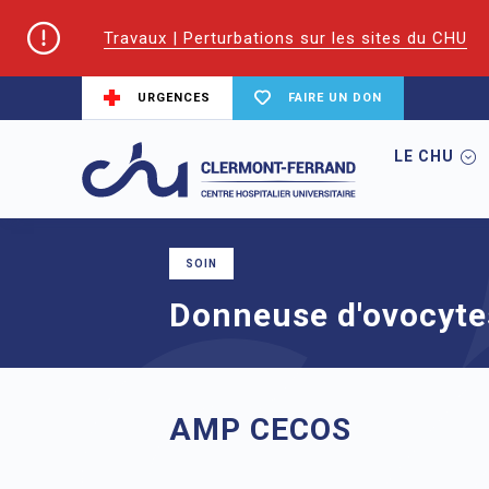
Travaux | Perturbations sur les sites du CHU
URGENCES
FAIRE UN DON
LE CHU
Accueil
Trouver un service du CHU
A
SOIN
Donneuse d'ovocyte
AMP CECOS