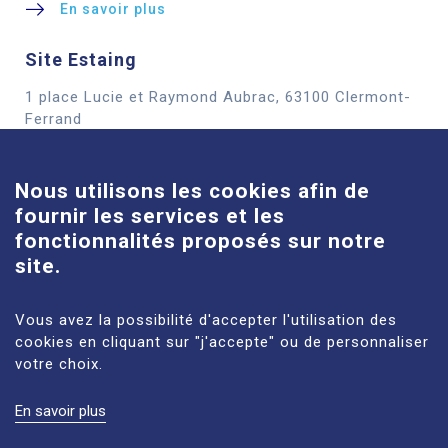
En savoir plus
Site Estaing
1 place Lucie et Raymond Aubrac, 63100 Clermont-
Cookies
Ferrand
En savoir plus
Nous utilisons les cookies afin de
fournir les services et les
Site Louise-Michel
fonctionnalités proposés sur notre
61 route de Châteaugay, 63118 Cébazat
site.
En savoir plus
Vous avez la possibilité d'accepter l'utilisation des
cookies en cliquant sur "j'accepte" ou de personnaliser
votre choix.
En savoir plus
MENTIONS LÉGALES
PLAN DU SITE