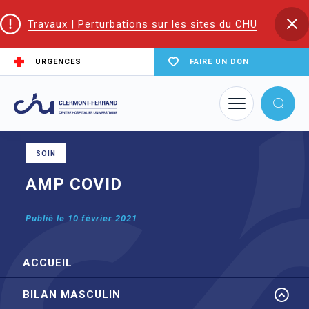
Travaux | Perturbations sur les sites du CHU
URGENCES
FAIRE UN DON
Accueil
Trouver un service du CHU
AMP CECOS
AMP COVID
SOIN
AMP COVID
Publié le
10 février 2021
ACCUEIL
BILAN MASCULIN