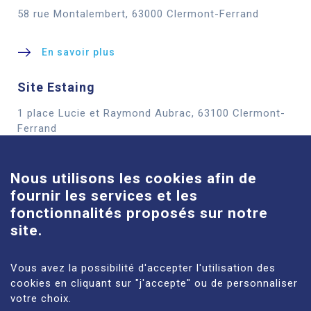
58 rue Montalembert, 63000 Clermont-Ferrand
En savoir plus
Site Estaing
1 place Lucie et Raymond Aubrac, 63100 Clermont-
Cookies
Ferrand
En savoir plus
Nous utilisons les cookies afin de
fournir les services et les
Site Louise-Michel
fonctionnalités proposés sur notre
61 route de Châteaugay, 63118 Cébazat
site.
En savoir plus
Vous avez la possibilité d'accepter l'utilisation des
cookies en cliquant sur "j'accepte" ou de personnaliser
votre choix.