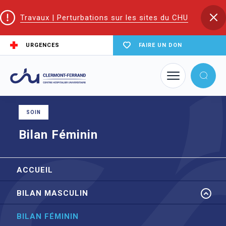
Travaux | Perturbations sur les sites du CHU
URGENCES
FAIRE UN DON
Accueil
Trouver un service du CHU
AMP CECOS
Bilan Féminin
SOIN
Bilan Féminin
ACCUEIL
BILAN MASCULIN
BILAN FÉMININ