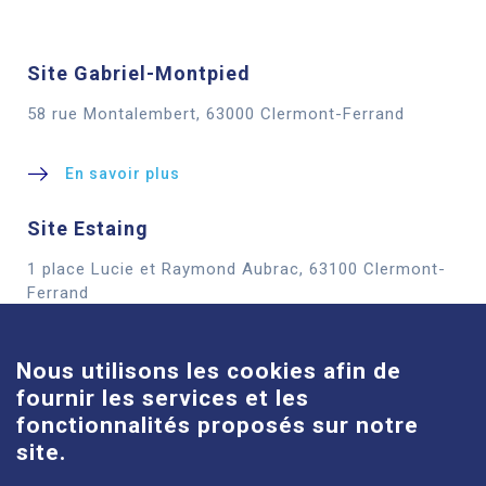
Site Gabriel-Montpied
58 rue Montalembert, 63000 Clermont-Ferrand
En savoir plus
Site Estaing
1 place Lucie et Raymond Aubrac, 63100 Clermont-
Cookies
Ferrand
En savoir plus
Nous utilisons les cookies afin de
fournir les services et les
Site Louise-Michel
fonctionnalités proposés sur notre
61 route de Châteaugay, 63118 Cébazat
site.