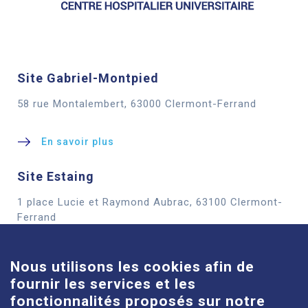
Site Gabriel-Montpied
58 rue Montalembert, 63000 Clermont-Ferrand
En savoir plus
Site Estaing
1 place Lucie et Raymond Aubrac, 63100 Clermont-
Cookies
Ferrand
En savoir plus
Nous utilisons les cookies afin de
fournir les services et les
Site Louise-Michel
fonctionnalités proposés sur notre