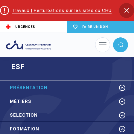
Travaux | Perturbations sur les sites du CHU
URGENCES
FAIRE UN DON
Accueil
EIFS | Écoles et Instituts de Formation en Santé
ESF
ESF
PRÉSENTATION
MÉTIERS
SÉLECTION
FORMATION