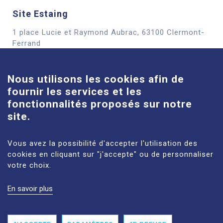
Site Estaing
1 place Lucie et Raymond Aubrac, 63100 Clermont-
Cookies
Ferrand
En savoir plus
Nous utilisons les cookies afin de
fournir les services et les
Site Louise-Michel
fonctionnalités proposés sur notre
61 route de Châteaugay, 63118 Cébazat
site.
En savoir plus
Vous avez la possibilité d'accepter l'utilisation des
cookies en cliquant sur "j'accepte" ou de personnaliser
votre choix.
En savoir plus
MENTIONS LÉGALES
PLAN DU SITE
DONNÉES PERSONNELLES