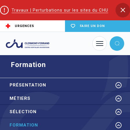
Travaux | Perturbations sur les sites du CHU
URGENCES
FAIRE UN DON
Accueil
EIFS | Écoles et Instituts de Formation en Santé
ESF
Formation
Formation
PRÉSENTATION
MÉTIERS
SÉLECTION
FORMATION