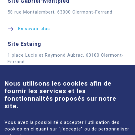
Site Gabriel-Montpied
58 rue Montalembert, 63000 Clermont-Ferrand
En savoir plus
Site Estaing
1 place Lucie et Raymond Aubrac, 63100 Clermont-
Cookies
Ferrand
En savoir plus
Nous utilisons les cookies afin de
fournir les services et les
Site Louise-Michel
fonctionnalités proposés sur notre
61 route de Châteaugay, 63118 Cébazat
site.
En savoir plus
Vous avez la possibilité d'accepter l'utilisation des
cookies en cliquant sur "j'accepte" ou de personnaliser