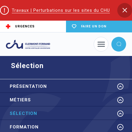
Travaux | Perturbations sur les sites du CHU
URGENCES
FAIRE UN DON
Accueil
EIFS | Écoles et Instituts de Formation en Santé
ESF
Sélection
Sélection
PRÉSENTATION
MÉTIERS
SÉLECTION
FORMATION