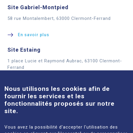
Site Gabriel-Montpied
58 rue Montalembert, 63000 Clermont-Ferrand
En savoir plus
Site Estaing
1 place Lucie et Raymond Aubrac, 63100 Clermont-
Cookies
Ferrand
En savoir plus
Nous utilisons les cookies afin de
fournir les services et les
Site Louise-Michel
fonctionnalités proposés sur notre
61 route de Châteaugay, 63118 Cébazat
site.
En savoir plus
Vous avez la possibilité d'accepter l'utilisation des