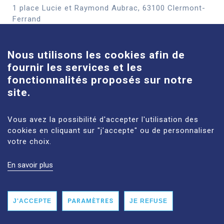
1 place Lucie et Raymond Aubrac, 63100 Clermont-
Cookies
Ferrand
En savoir plus
Nous utilisons les cookies afin de
fournir les services et les
Site Louise-Michel
fonctionnalités proposés sur notre
61 route de Châteaugay, 63118 Cébazat
site.
En savoir plus
Vous avez la possibilité d'accepter l'utilisation des
cookies en cliquant sur "j'accepte" ou de personnaliser
votre choix.
En savoir plus
MENTIONS LÉGALES
PLAN DU SITE
DONNÉES PERSONNELLES
ACCESSIBILITÉ : NON CONFORME
J'ACCEPTE
PARAMÈTRES
JE REFUSE
© 2026 CHU CLERMONT-FERRAND TOUS DROITS RÉSERVÉS