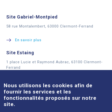
Site Gabriel-Montpied
58 rue Montalembert, 63000 Clermont-Ferrand
En savoir plus
Site Estaing
1 place Lucie et Raymond Aubrac, 63100 Clermont-
Cookies
Ferrand
En savoir plus
Nous utilisons les cookies afin de
fournir les services et les
Site Louise-Michel
fonctionnalités proposés sur notre
61 route de Châteaugay, 63118 Cébazat
site.