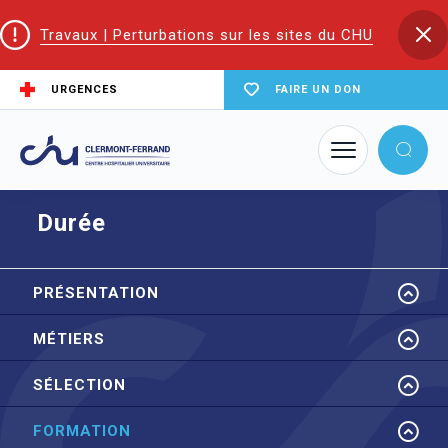
Travaux | Perturbations sur les sites du CHU
URGENCES
FAIRE UN DON
Accueil
EIFS | Écoles et Instituts de Formation en Santé
ESF
Formation
Durée
Durée
PRÉSENTATION
MÉTIERS
SÉLECTION
FORMATION