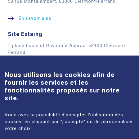
58 rue Montalembert, 63000 Clermont-Ferrand
En savoir plus
Site Estaing
1 place Lucie et Raymond Aubrac, 63100 Clermont-
Cookies
Ferrand
En savoir plus
Nous utilisons les cookies afin de
fournir les services et les
Site Louise-Michel
fonctionnalités proposés sur notre
61 route de Châteaugay, 63118 Cébazat
site.
En savoir plus
Vous avez la possibilité d'accepter l'utilisation des
cookies en cliquant sur "j'accepte" ou de personnaliser
votre choix.