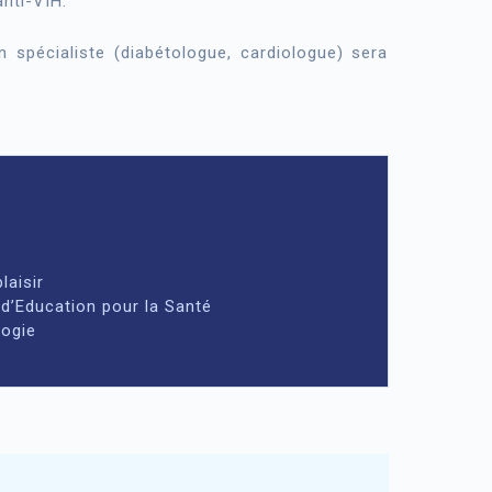
anti-VIH.
un spécialiste (diabétologue, cardiologue) sera
laisir
 d’Education pour la Santé
logie