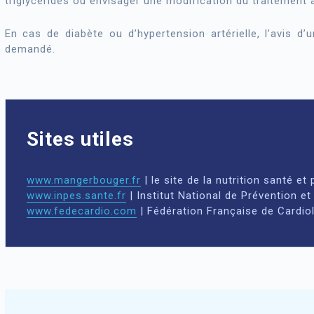
triglycérides ou envisager une modification du traitement 
En cas de diabète ou d’hypertension artérielle, l’avis d’
demandé.
Sites utiles
www.mangerbouger.fr
| le site de la nutrition santé et p
www.inpes.sante.fr
| Institut National de Prévention et
www.fedecardio.com
| Fédération Française de Cardio