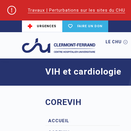
Travaux | Perturbations sur les sites du CHU
URGENCES
FAIRE UN DON
LE CHU
Accueil
CoReSS Auvergne Loire
VIH e
VIH et cardiologie
COREVIH
ACCUEIL