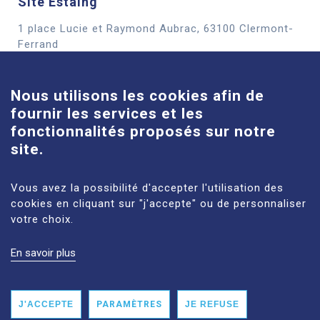
Site Estaing
1 place Lucie et Raymond Aubrac, 63100 Clermont-
Cookies
Ferrand
En savoir plus
Nous utilisons les cookies afin de
fournir les services et les
Site Louise-Michel
fonctionnalités proposés sur notre
61 route de Châteaugay, 63118 Cébazat
site.
En savoir plus
Vous avez la possibilité d'accepter l'utilisation des
cookies en cliquant sur "j'accepte" ou de personnaliser
votre choix.
En savoir plus
MENTIONS LÉGALES
PLAN DU SITE
DONNÉES PERSONNELLES
ACCESSIBILITÉ : NON CONFORME
J'ACCEPTE
PARAMÈTRES
JE REFUSE