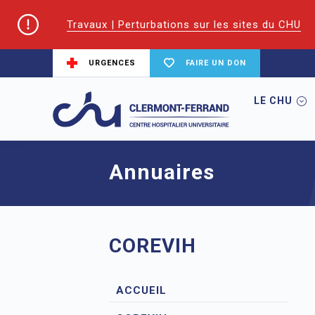
Travaux | Perturbations sur les sites du CHU
URGENCES
FAIRE UN DON
LE CHU
Accueil
CoReSS Auvergne Loire
Annu
Annuaires
COREVIH
ACCUEIL