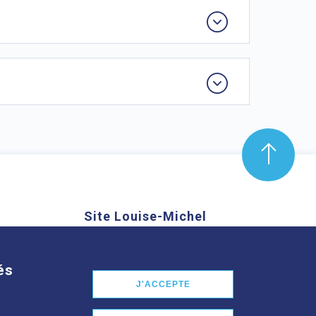
Site Louise-Michel
mond Aubrac,
61 route de Châteaugay, 63118
nd
Cébazat
és
J'ACCEPTE
En savoir plus