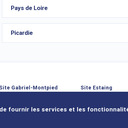
Pays de Loire
Picardie
Site Gabriel-Montpied
Site Estaing
Cookies
58 rue Montalembert, 63000
1 place Lucie et Ray
Clermont-Ferrand
63100 Clermont-Ferra
de fournir les services et les fonctionnalit
En savoir plus
En savoir plus