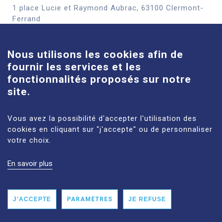
1 place Lucie et Raymond Aubrac, 63100 Clermont-
Cookies
Ferrand
En savoir plus
Nous utilisons les cookies afin de
fournir les services et les
Site Louise-Michel
fonctionnalités proposés sur notre
61 route de Châteaugay, 63118 Cébazat
site.
En savoir plus
Vous avez la possibilité d'accepter l'utilisation des
cookies en cliquant sur "j'accepte" ou de personnaliser
votre choix.
En savoir plus
MENTIONS LÉGALES
PLAN DU SITE
DONNÉES PERSONNELLES
ACCESSIBILITÉ : NON CONFORME
J'ACCEPTE
PARAMÈTRES
JE REFUSE
© 2026 CHU CLERMONT-FERRAND TOUS DROITS RÉSERVÉS