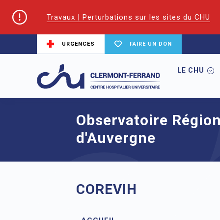
Travaux | Perturbations sur les sites du CHU
URGENCES
FAIRE UN DON
LE CHU
Accueil
CoReSS Auvergne Loire
Obser
Observatoire Région
d'Auvergne
COREVIH