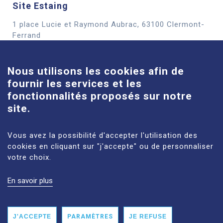
Site Estaing
1 place Lucie et Raymond Aubrac, 63100 Clermont-
Cookies
Ferrand
En savoir plus
Nous utilisons les cookies afin de
fournir les services et les
Site Louise-Michel
fonctionnalités proposés sur notre
61 route de Châteaugay, 63118 Cébazat
site.
En savoir plus
Vous avez la possibilité d'accepter l'utilisation des
cookies en cliquant sur "j'accepte" ou de personnaliser
votre choix.
En savoir plus
MENTIONS LÉGALES
PLAN DU SITE
DONNÉES PERSONNELLES
ACCESSIBILITÉ : NON CONFORME
J'ACCEPTE
PARAMÈTRES
JE REFUSE