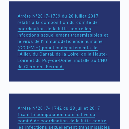
Arrêté N°2017-1739 du 28 juillet 2017
relatif à la composition du comité de
coordination de la lutte contre les
infections sexuellement transmissibles et
le virus de l’immunodéficience humaine
(COREVIH) pour les départements de
l'Allier, du Cantal, de la Loire, de la Haute-
Loire et du Puy-de-Dôme, installé au CHU
de Clermont-Ferrand.
Arrêté N°2017- 1742 du 28 juillet 2017
fixant la composition nominative du
comité de coordination de la lutte contre
les infections sexuellement transmissibles