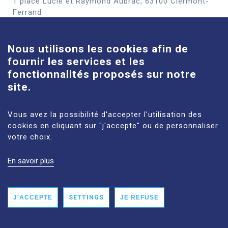
1 place Lucie et Raymond Aubrac, 63100 Clermont-
Cookies
Ferrand
See more
Nous utilisons les cookies afin de
fournir les services et les
Louise-Michel site
fonctionnalités proposés sur notre
61 route de Châteaugay, 63118 Cébazat
site.
See more
Vous avez la possibilité d'accepter l'utilisation des
cookies en cliquant sur "j'accepte" ou de personnaliser
votre choix.
En savoir plus
LEGAL NOTICES
SITE MAP
PERSONAL DATA
ACCESSIBILITY: NON‑COMPLIANT
J'ACCEPTE
SETTINGS
JE REFUSE
©2025 CHU CLERMONT-FERRAND ALL RIGHTS RESERVED