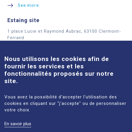
See more
Estaing site
1 place Lucie et Raymond Aubrac, 63100 Clermont-
Cookies
Ferrand
See more
Nous utilisons les cookies afin de
fournir les services et les
Louise-Michel site
fonctionnalités proposés sur notre
61 route de Châteaugay, 63118 Cébazat
site.
See more
Vous avez la possibilité d'accepter l'utilisation des
cookies en cliquant sur "j'accepte" ou de personnaliser
votre choix.
En savoir plus
LEGAL NOTICES
SITE MAP