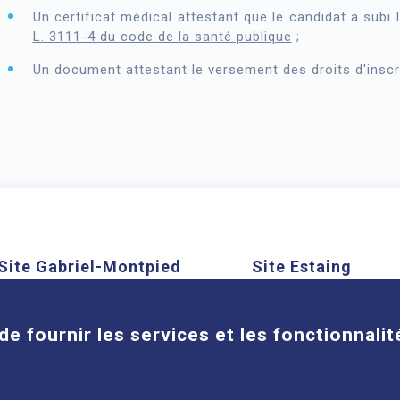
Un certificat médical attestant que le candidat a subi l
L. 3111-4 du code de la santé publique
;
Un document attestant le versement des droits d'inscr
Site Gabriel-Montpied
Site Estaing
Cookies
58 rue Montalembert, 63000
1 place Lucie et Ray
Clermont-Ferrand
63100 Clermont-Ferra
de fournir les services et les fonctionnalit
En savoir plus
En savoir plus