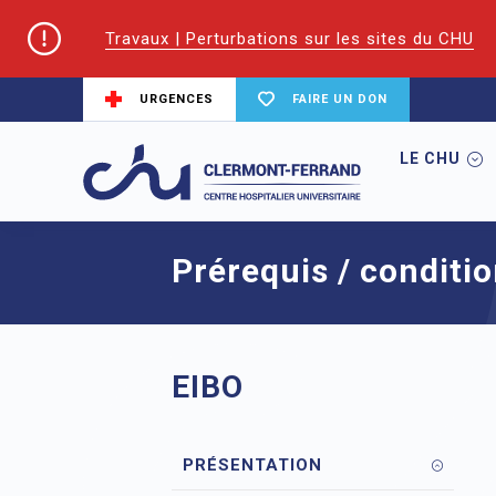
Travaux | Perturbations sur les sites du CHU
URGENCES
FAIRE UN DON
LE CHU
Accueil
EIFS | Écoles et Instituts de For
Prérequis / conditi
EIBO
PRÉSENTATION