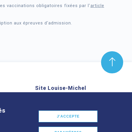
es vaccinations obligatoires fixées par l'
article
iption aux épreuves d'admission.
Site Louise-Michel
mond Aubrac,
61 route de Châteaugay, 63118
nd
Cébazat
és
J'ACCEPTE
En savoir plus