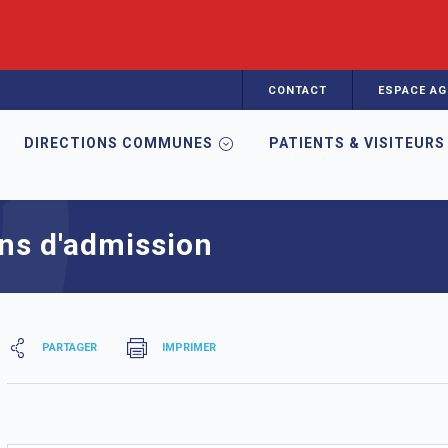
CONTACT
ESPACE AG
DIRECTIONS COMMUNES
PATIENTS & VISITEURS
mation en Santé
EIBO
Sélection
Prérequis / conditions d'a
ons d'admission
PARTAGER
IMPRIMER