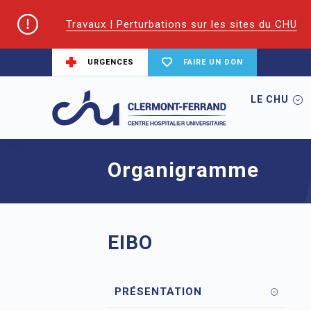
Travaux | Perturbations sur les sites du CHU
URGENCES
FAIRE UN DON
LE CHU
Accueil
EIFS | Écoles et Instituts de For
Organigramme
EIBO
PRÉSENTATION