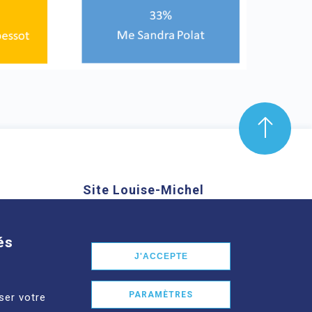
Site Louise-Michel
mond Aubrac,
61 route de Châteaugay, 63118
nd
Cébazat
és
J'ACCEPTE
En savoir plus
PARAMÈTRES
ser votre