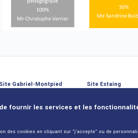
Site Gabriel-Montpied
Site Estaing
Cookies
58 rue Montalembert, 63000
1 place Lucie et Ray
Clermont-Ferrand
63100 Clermont-Ferra
de fournir les services et les fonctionnalit
En savoir plus
En savoir plus
tion des cookies en cliquant sur "j'accepte" ou de personnali