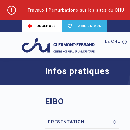
Travaux | Perturbations sur les sites du CHU
URGENCES
FAIRE UN DON
LE CHU
Accueil
EIFS | Écoles et Instituts de For
Infos pratiques
EIBO
PRÉSENTATION