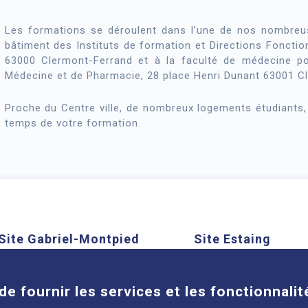
Les formations se déroulent dans l’une de nos nombreu
bâtiment des Instituts de formation et Directions Fonctio
63000 Clermont-Ferrand et à la faculté de médecine po
Médecine et de Pharmacie, 28 place Henri Dunant 63001 C
Proche du Centre ville, de nombreux logements étudiants, 
temps de votre formation.
Site Gabriel-Montpied
Site Estaing
Cookies
58 rue Montalembert, 63000
1 place Lucie et Ray
Clermont-Ferrand
63100 Clermont-Ferra
de fournir les services et les fonctionnalit