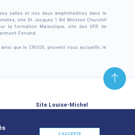
ses salles et nos deux amphithéâtres dans le
nnelles, site St Jacques 1 Bd Winston Churchill
ur la formation Maïeutique, site des UFR de
lermont-Ferrand.
ainsi que le CROUS, peuvent vous accueillir, le
Site Louise-Michel
mond Aubrac,
61 route de Châteaugay, 63118
nd
Cébazat
és
J'ACCEPTE