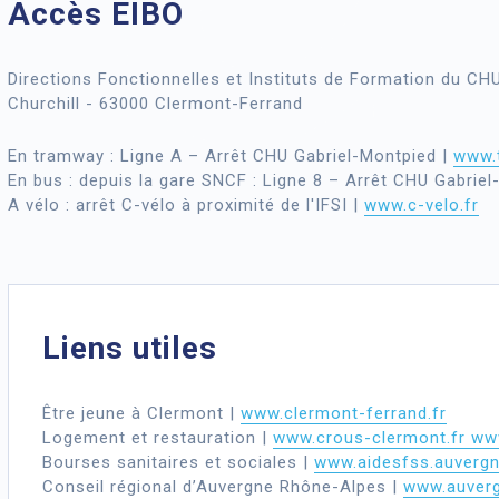
Accès EIBO
Directions Fonctionnelles et Instituts de Formation du CH
Churchill - 63000 Clermont-Ferrand
En tramway : Ligne A – Arrêt CHU Gabriel-Montpied |
www.t
En bus : depuis la gare SNCF : Ligne 8 – Arrêt CHU Gabrie
A vélo : arrêt C-vélo à proximité de l'IFSI |
www.c-velo.fr
Liens utiles
Être jeune à Clermont |
www.clermont-ferrand.fr
Logement et restauration |
www.crous-clermont.fr www
Bourses sanitaires et sociales |
www.aidesfss.auvergn
Conseil régional d’Auvergne Rhône-Alpes |
www.auverg