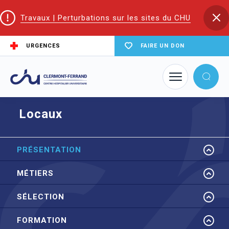
Travaux | Perturbations sur les sites du CHU
URGENCES
FAIRE UN DON
Accueil
EIFS | Écoles et Instituts de Formation en Santé
EIBO
Locaux
Locaux
PRÉSENTATION
MÉTIERS
SÉLECTION
FORMATION