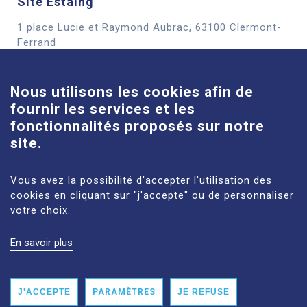
Site Estaing
1 place Lucie et Raymond Aubrac, 63100 Clermont-
Cookies
Ferrand
En savoir plus
Nous utilisons les cookies afin de
fournir les services et les
Site Louise-Michel
fonctionnalités proposés sur notre
61 route de Châteaugay, 63118 Cébazat
site.
En savoir plus
Vous avez la possibilité d'accepter l'utilisation des
cookies en cliquant sur "j'accepte" ou de personnaliser
votre choix.
En savoir plus
MENTIONS LÉGALES
PLAN DU SITE
DONNÉES PERSONNELLES
ACCESSIBILITÉ : NON CONFORME
J'ACCEPTE
PARAMÈTRES
JE REFUSE