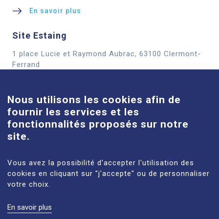
En savoir plus
Site Estaing
1 place Lucie et Raymond Aubrac, 63100 Clermont-
Cookies
Ferrand
En savoir plus
Nous utilisons les cookies afin de
fournir les services et les
Site Louise-Michel
fonctionnalités proposés sur notre
61 route de Châteaugay, 63118 Cébazat
site.
En savoir plus
Vous avez la possibilité d'accepter l'utilisation des
cookies en cliquant sur "j'accepte" ou de personnaliser
votre choix.
En savoir plus
MENTIONS LÉGALES
PLAN DU SITE