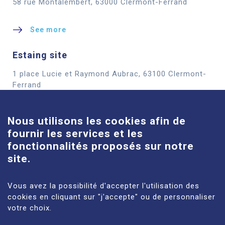
58 rue Montalembert, 63000 Clermont-Ferrand
See more
Estaing site
1 place Lucie et Raymond Aubrac, 63100 Clermont-
Cookies
Ferrand
See more
Nous utilisons les cookies afin de
fournir les services et les
Louise-Michel site
fonctionnalités proposés sur notre
61 route de Châteaugay, 63118 Cébazat
site.
See more
Vous avez la possibilité d'accepter l'utilisation des
cookies en cliquant sur "j'accepte" ou de personnaliser
votre choix.