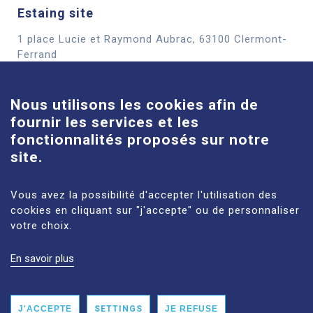
Estaing site
1 place Lucie et Raymond Aubrac, 63100 Clermont-
Cookies
Ferrand
See more
Nous utilisons les cookies afin de
fournir les services et les
Louise-Michel site
fonctionnalités proposés sur notre
61 route de Châteaugay, 63118 Cébazat
site.
See more
Vous avez la possibilité d'accepter l'utilisation des
cookies en cliquant sur "j'accepte" ou de personnaliser
votre choix.
En savoir plus
LEGAL NOTICES
SITE MAP
PERSONAL DATA
ACCESSIBILITY: NON‑COMPLIANT
J'ACCEPTE
SETTINGS
JE REFUSE