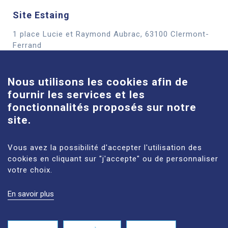
Site Estaing
1 place Lucie et Raymond Aubrac, 63100 Clermont-
Cookies
Ferrand
En savoir plus
Nous utilisons les cookies afin de
fournir les services et les
Site Louise-Michel
fonctionnalités proposés sur notre
61 route de Châteaugay, 63118 Cébazat
site.
En savoir plus
Vous avez la possibilité d'accepter l'utilisation des
cookies en cliquant sur "j'accepte" ou de personnaliser
votre choix.
En savoir plus
MENTIONS LÉGALES
PLAN DU SITE
DONNÉES PERSONNELLES