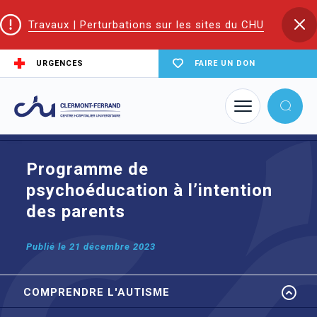
Travaux | Perturbations sur les sites du CHU
URGENCES
FAIRE UN DON
Accueil
Trouver un service du CHU
Le CRA en Auvergne
Programme de psychoéducation à l’intention des parents
Programme de
psychoéducation à l’intention
des parents
Publié le
21 décembre 2023
COMPRENDRE L'AUTISME