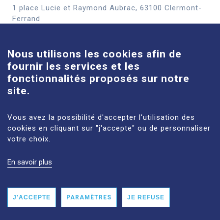
1 place Lucie et Raymond Aubrac, 63100 Clermont-
Cookies
Ferrand
En savoir plus
Nous utilisons les cookies afin de
fournir les services et les
Site Louise-Michel
fonctionnalités proposés sur notre
61 route de Châteaugay, 63118 Cébazat
site.
En savoir plus
Vous avez la possibilité d'accepter l'utilisation des
cookies en cliquant sur "j'accepte" ou de personnaliser
votre choix.
En savoir plus
MENTIONS LÉGALES
PLAN DU SITE
DONNÉES PERSONNELLES
ACCESSIBILITÉ : NON CONFORME
J'ACCEPTE
PARAMÈTRES
JE REFUSE
© 2026 CHU CLERMONT-FERRAND TOUS DROITS RÉSERVÉS