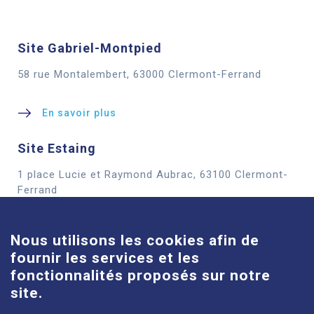
Site Gabriel-Montpied
58 rue Montalembert, 63000 Clermont-Ferrand
En savoir plus
Site Estaing
1 place Lucie et Raymond Aubrac, 63100 Clermont-
Cookies
Ferrand
En savoir plus
Nous utilisons les cookies afin de
fournir les services et les
Site Louise-Michel
fonctionnalités proposés sur notre
61 route de Châteaugay, 63118 Cébazat
site.