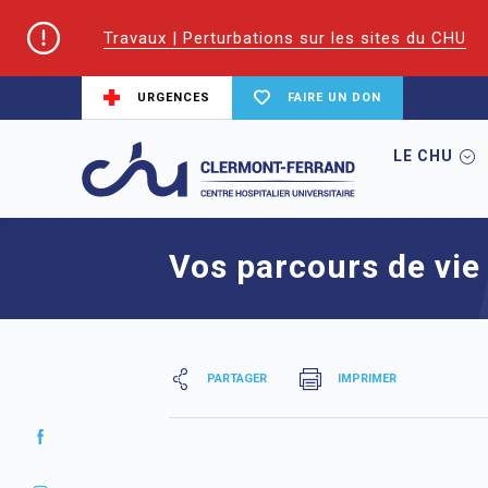
Travaux | Perturbations sur les sites du CHU
URGENCES
FAIRE UN DON
LE CHU
Accueil
Trouver un service du CHU
L
Vos parcours de vie
PARTAGER
IMPRIMER