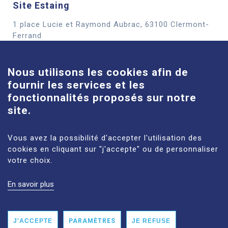
Site Estaing
1 place Lucie et Raymond Aubrac, 63100 Clermont-
Cookies
Ferrand
En savoir plus
Nous utilisons les cookies afin de
fournir les services et les
Site Louise-Michel
fonctionnalités proposés sur notre
61 route de Châteaugay, 63118 Cébazat
site.
En savoir plus
Vous avez la possibilité d'accepter l'utilisation des
cookies en cliquant sur "j'accepte" ou de personnaliser
votre choix.
En savoir plus
MENTIONS LÉGALES
PLAN DU SITE
DONNÉES PERSONNELLES
ACCESSIBILITÉ : NON CONFORME
J'ACCEPTE
PARAMÈTRES
JE REFUSE